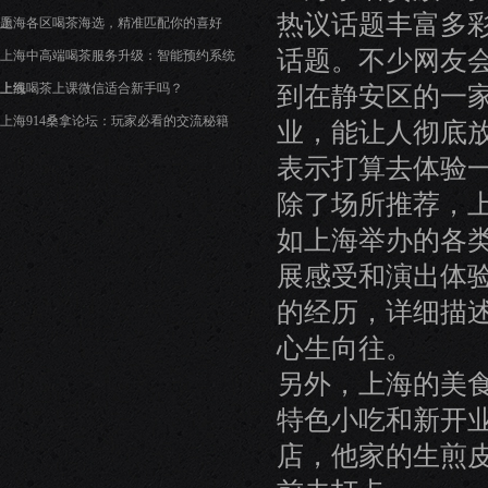
热议话题丰富多
题
上海各区喝茶海选，精准匹配你的喜好
话题。不少网友
上海中高端喝茶服务升级：智能预约系统
到在静安区的一
上线
上海喝茶上课微信适合新手吗？
上海914桑拿论坛：玩家必看的交流秘籍
业，能让人彻底
表示打算去体验
除了场所推荐，
如上海举办的各
展感受和演出体
的经历，详细描
心生向往。
另外，上海的美
特色小吃和新开
店，他家的生煎